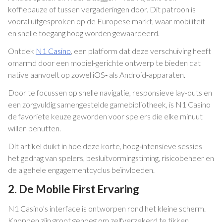
koffiepauze of tussen vergaderingen door. Dit patroon is
vooral uitgesproken op de Europese markt, waar mobiliteit
en snelle toegang hoog worden gewaardeerd.
Ontdek
N1 Casino
, een platform dat deze verschuiving heeft
omarmd door een mobiel‑gerichte ontwerp te bieden dat
native aanvoelt op zowel iOS‑ als Android‑apparaten.
Door te focussen op snelle navigatie, responsieve lay-outs en
een zorgvuldig samengestelde gamebibliotheek, is N1 Casino
de favoriete keuze geworden voor spelers die elke minuut
willen benutten.
Dit artikel duikt in hoe deze korte, hoog‑intensieve sessies
het gedrag van spelers, besluitvormingstiming, risicobeheer en
de algehele engagementcyclus beïnvloeden.
2. De Mobile First Ervaring
N1 Casino’s interface is ontworpen rond het kleine scherm.
Knoppen zijn groot genoeg om zelfverzekerd te tikken,