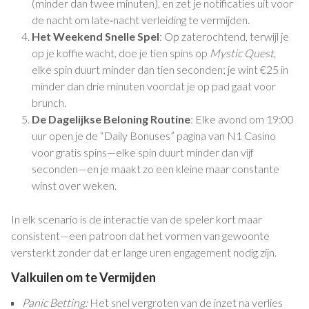
(minder dan twee minuten), en zet je notificaties uit voor
de nacht om late‑nacht verleiding te vermijden.
Het Weekend Snelle Spel
: Op zaterochtend, terwijl je
op je koffie wacht, doe je tien spins op
Mystic Quest
,
elke spin duurt minder dan tien seconden; je wint €25 in
minder dan drie minuten voordat je op pad gaat voor
brunch.
De Dagelijkse Beloning Routine
: Elke avond om 19:00
uur open je de “Daily Bonuses” pagina van N1 Casino
voor gratis spins—elke spin duurt minder dan vijf
seconden—en je maakt zo een kleine maar constante
winst over weken.
In elk scenario is de interactie van de speler kort maar
consistent—een patroon dat het vormen van gewoonte
versterkt zonder dat er lange uren engagement nodig zijn.
Valkuilen om te Vermijden
Panic Betting:
Het snel vergroten van de inzet na verlies