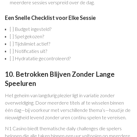
meerdere sessies verspreid over de dag.
Een Snelle Checklist voor Elke Sessie
[ ] Budget ingesteld?
[ ] Spel gekozen?
[ ] Tijdslimiet actief?
[ ] Notificaties uit?
[ ] Hydratatie gecontroleerd?
10. Betrokken Blijven Zonder Lange
Speeluren
Het geheim van langdurig plezier ligt in variatie zonder
overweldiging. Door meerdere titels af te wisselen binnen
één dag—bij voorkeur met verschillende thema’s—houd je de
nieuwigheid levend zonder uren continu spelen te vereisen.
N1 Casino biedt thematische daily challenges die spelers
belonen die alle taken binnen een uur voltooien op meerdere