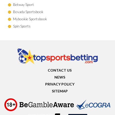
Betway Sport
Bovada Sportsbook
Mybookie Sportsbook
Spin Sports
CONTACT US
NEWS
PRIVACY POLICY
SITEMAP