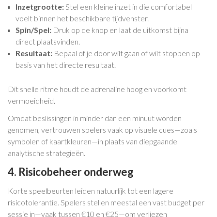
Inzetgrootte:
Stel een kleine inzet in die comfortabel
voelt binnen het beschikbare tijdvenster.
Spin/Spel:
Druk op de knop en laat de uitkomst bijna
direct plaatsvinden.
Resultaat:
Bepaal of je door wilt gaan of wilt stoppen op
basis van het directe resultaat.
Dit snelle ritme houdt de adrenaline hoog en voorkomt
vermoeidheid.
Omdat beslissingen in minder dan een minuut worden
genomen, vertrouwen spelers vaak op visuele cues—zoals
symbolen of kaartkleuren—in plaats van diepgaande
analytische strategieën.
4. Risicobeheer onderweg
Korte speelbeurten leiden natuurlijk tot een lagere
risicotolerantie. Spelers stellen meestal een vast budget per
sessie in—vaak tussen €10 en €25—om verliezen