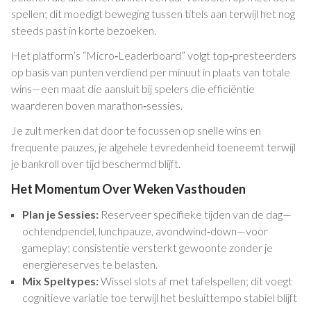
spellen; dit moedigt beweging tussen titels aan terwijl het nog
steeds past in korte bezoeken.
Het platform’s “Micro‑Leaderboard” volgt top‑presteerders
op basis van punten verdiend per minuut in plaats van totale
wins—een maat die aansluit bij spelers die efficiëntie
waarderen boven marathon‑sessies.
Je zult merken dat door te focussen op snelle wins en
frequente pauzes, je algehele tevredenheid toeneemt terwijl
je bankroll over tijd beschermd blijft.
Het Momentum Over Weken Vasthouden
Plan je Sessies:
Reserveer specifieke tijden van de dag—
ochtendpendel, lunchpauze, avondwind‑down—voor
gameplay; consistentie versterkt gewoonte zonder je
energiereserves te belasten.
Mix Speltypes:
Wissel slots af met tafelspellen; dit voegt
cognitieve variatie toe terwijl het besluittempo stabiel blijft