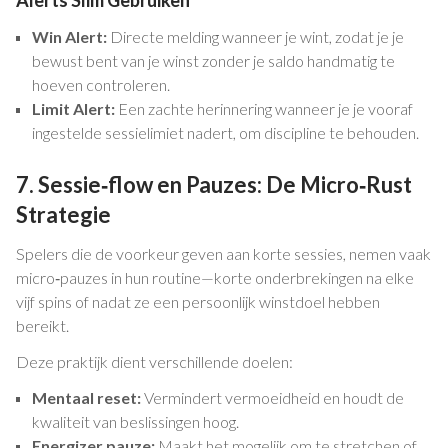
Win Alert:
Directe melding wanneer je wint, zodat je je
bewust bent van je winst zonder je saldo handmatig te
hoeven controleren.
Limit Alert:
Een zachte herinnering wanneer je je vooraf
ingestelde sessielimiet nadert, om discipline te behouden.
7. Sessie‑flow en Pauzes: De Micro‑Rust
Strategie
Spelers die de voorkeur geven aan korte sessies, nemen vaak
micro‑pauzes in hun routine—korte onderbrekingen na elke
vijf spins of nadat ze een persoonlijk winstdoel hebben
bereikt.
Deze praktijk dient verschillende doelen:
Mentaal reset:
Vermindert vermoeidheid en houdt de
kwaliteit van beslissingen hoog.
Energizer pauze:
Maakt het mogelijk om te stretchen of