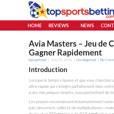
HOME
REVIEWS
NEWS
CONT
Avia Masters – Jeu de 
Gagner Rapidement
topsportsbet
|
June 29, 2026
|
Uncategorized
|
No Comm
Introduction
Lorsque le temps s’épuise et que vous cherchez 
ultra-rapide qui s’intègre parfaitement dans vot
à des mécaniques simples, vous permettant de t
Les joueurs reconnaissent instantanément l’avion r
pari, lancement, collecte de multiplicateurs—maint
du jeu et un RTP généreux de 97 % signifient que 