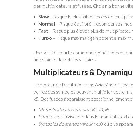
des multiplicateurs et fusées. Choisir la bonne vi
Slow
– Risque le plus faible ; moins de multiplic
Normal
– Risque équilibré ; récompenses mod
Fast
– Risque plus élevé ; plus de multiplicateur
Turbo
– Risque maximal ; gain potentiel maxim
Une session courte commence généralement par N
une chance de petites victoires.
Multiplicateurs & Dynamiqu
Le moteur de l’excitation dans Avia Masters est l
verrez des symboles pouvant multiplier votre mise
x5. Des fusées apparaissent occasionnellement e
Multiplicateurs courants :
x2, x3, x5.
Effet fusée :
Divise par deux le montant total co
Symboles de grande valeur :
x10 ou plus appara