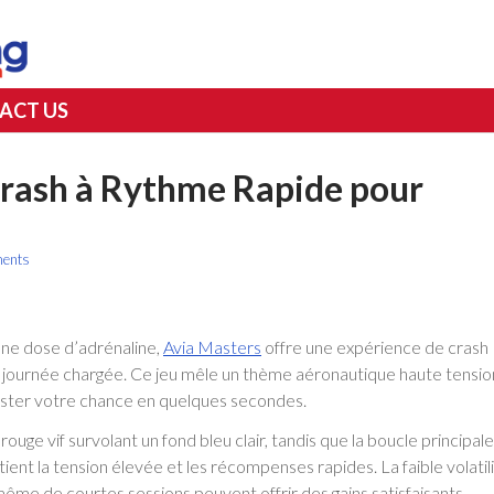
ACT US
Crash à Rythme Rapide pour
ents
une dose d’adrénaline,
Avia Masters
offre une expérience de crash
re journée chargée. Ce jeu mêle un thème aéronautique haute tensio
ester votre chance en quelques secondes.
ouge vif survolant un fond bleu clair, tandis que la boucle principal
ient la tension élevée et les récompenses rapides. La faible volatil
même de courtes sessions peuvent offrir des gains satisfaisants.