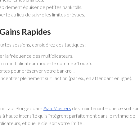
apidement épuiser de petites bankrolls.
rte au lieu de suivre les limites prévues.
 Gains Rapides
ourtes sessions, considérez ces tactiques :
 la fréquence des multiplicateurs.
int un multiplicateur modeste comme x4 ou x5.
ertes pour préserver votre bankroll.
ntrer pleinement sur l’action (par ex., en attendant en ligne).
 un tap. Plongez dans
Avia Masters
dès maintenant—que ce soit sur
à haute intensité qui s’intègrent parfaitement dans le rythme de
icateurs, et que le ciel soit votre limite !