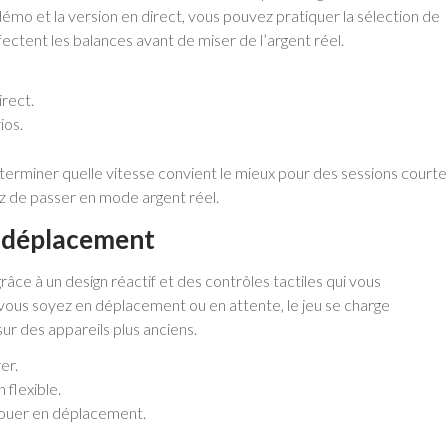
émo et la version en direct, vous pouvez pratiquer la sélection de
ectent les balances avant de miser de l’argent réel.
irect.
ios.
erminer quelle vitesse convient le mieux pour des sessions courte
z de passer en mode argent réel.
n déplacement
râce à un design réactif et des contrôles tactiles qui vous
 vous soyez en déplacement ou en attente, le jeu se charge
r des appareils plus anciens.
er.
 flexible.
 jouer en déplacement.