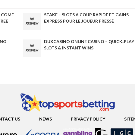
ELCOME
STAKE – SLOTS À COUP RAPIDE ET GAINS
FREE
EXPRESS POUR LE JOUEUR PRESSÉ
ING
DUXCASINO ONLINE CASINO – QUICK‑PLAY
SLOTS & INSTANT WINS
NTACT US
NEWS
PRIVACY POLICY
SITE