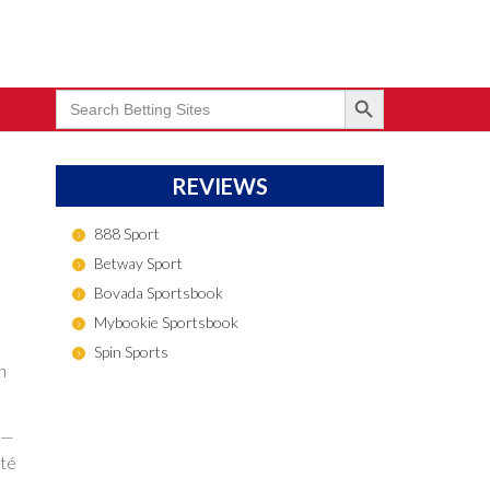
Search Button
Search
for:
REVIEWS
888 Sport
Betway Sport
Bovada Sportsbook
Mybookie Sportsbook
Spin Sports
n
e—
ité