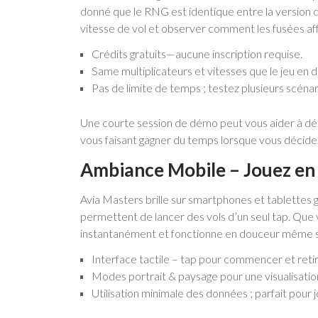
donné que le RNG est identique entre la version d
vitesse de vol et observer comment les fusées aff
Crédits gratuits—aucune inscription requise.
Same multiplicateurs et vitesses que le jeu en d
Pas de limite de temps ; testez plusieurs scénar
Une courte session de démo peut vous aider à dét
vous faisant gagner du temps lorsque vous décide
Ambiance Mobile – Jouez e
Avia Masters brille sur smartphones et tablettes g
permettent de lancer des vols d’un seul tap. Que
instantanément et fonctionne en douceur même su
Interface tactile – tap pour commencer et retir
Modes portrait & paysage pour une visualisation
Utilisation minimale des données ; parfait pour