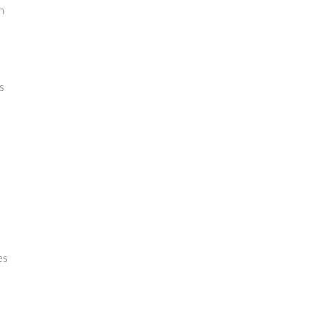
n
s
es