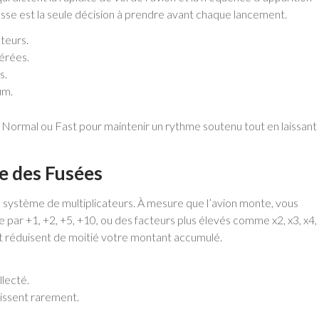
tesse est la seule décision à prendre avant chaque lancement.
ateurs.
érées.
s.
um.
ormal ou Fast pour maintenir un rythme soutenu tout en laissant
e des Fusées
e système de multiplicateurs. À mesure que l’avion monte, vous
 par +1, +2, +5, +10, ou des facteurs plus élevés comme x2, x3, x4,
t réduisent de moitié votre montant accumulé.
llecté.
issent rarement.