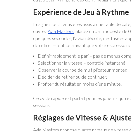
Expérience de Jeu à Rythme
Imaginez ceci : vous êtes assis à une table de caf
ouvrez
Avia Masters
, placez un pari modeste de 0
quelques secondes, l’avion décolle, des fusées app
de retirer—tout cela avant que votre espresso ne 
Définir rapidement le pari – pas de menus com
Sélectionner la vitesse – contrôle instantané.
Observer la courbe de multiplicateur monter.
Décider de retirer ou de continuer.
Profiter du résultat en moins d’une minute.
Ce cycle rapide est parfait pour les joueurs qui 
sessions.
Réglages de Vitesse & Ajust
Avia Masters propose quatre niveaux de vitesse qui