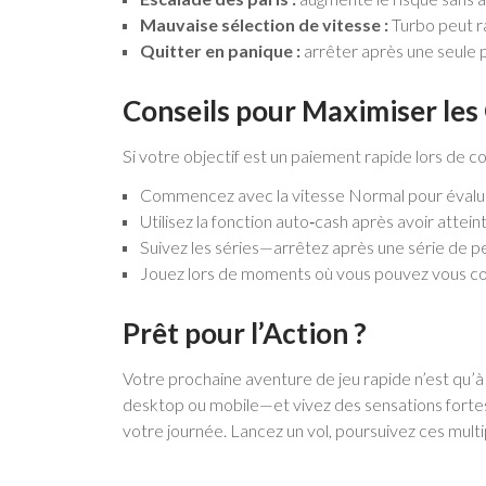
Mauvaise sélection de vitesse :
Turbo peut r
Quitter en panique :
arrêter après une seule pe
Conseils pour Maximiser les
Si votre objectif est un paiement rapide lors de c
Commencez avec la vitesse Normal pour évaluer
Utilisez la fonction auto‑cash après avoir atte
Suivez les séries—arrêtez après une série de p
Jouez lors de moments où vous pouvez vous conce
Prêt pour l’Action ?
Votre prochaine aventure de jeu rapide n’est qu’à
desktop ou mobile—et vivez des sensations fortes 
votre journée. Lancez un vol, poursuivez ces multipl