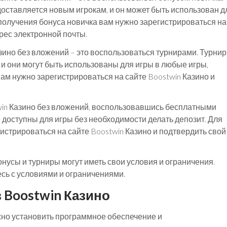
едоставляется новым игрокам, и он может быть использован д
 получения бонуса новичка вам нужно зарегистрироваться на
дрес электронной почты.
азино без вложений – это воспользоваться турнирами. Турни
, и они могут быть использованы для игры в любые игры,
вам нужно зарегистрироваться на сайте Boostwin Казино и
twin Казино без вложений, воспользовавшись бесплатными
е доступны для игры без необходимости делать депозит. Для
истрироваться на сайте Boostwin Казино и подтвердить свой
нусы и турниры могут иметь свои условия и ограничения.
сь с условиями и ограничениями.
в Boostwin Казино
ужно установить программное обеспечение и