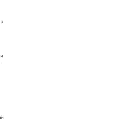
ер
ля
ес
ый