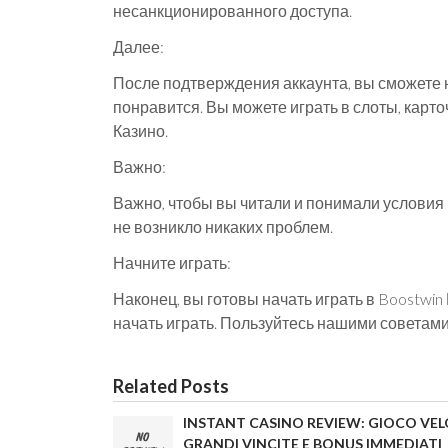
несанкционированного доступа.
Далее:
После подтверждения аккаунта, вы сможете на
понравится. Вы можете играть в слоты, карто
Казино.
Важно:
Важно, чтобы вы читали и понимали условия 
не возникло никаких проблем.
Начните играть:
Наконец, вы готовы начать играть в Boostwin
начать играть. Пользуйтесь нашими советами
Related Posts
INSTANT CASINO REVIEW: GIOCO VEL
GRANDI VINCITE E BONUS IMMEDIATI