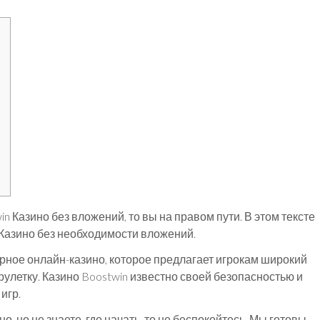
n Казино без вложений, то вы на правом пути. В этом тексте
n Казино без необходимости вложений.
рное онлайн-казино, которое предлагает игрокам широкий
 рулетку. Казино Boostwin известно своей безопасностью и
игр.
о, но не знаете, где начать, то не беспокойтесь. Мы готовы