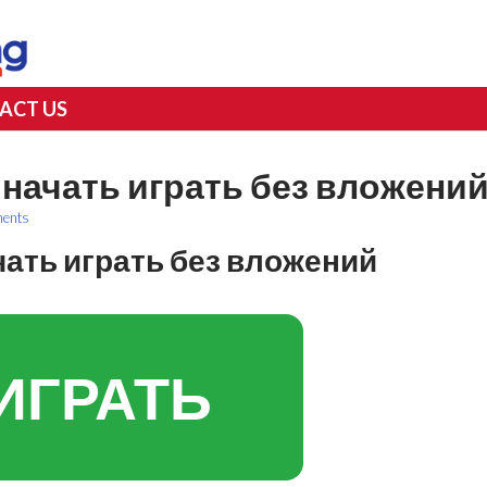
ACT US
к начать играть без вложени
ents
ачать играть без вложений
 ИГРАТЬ