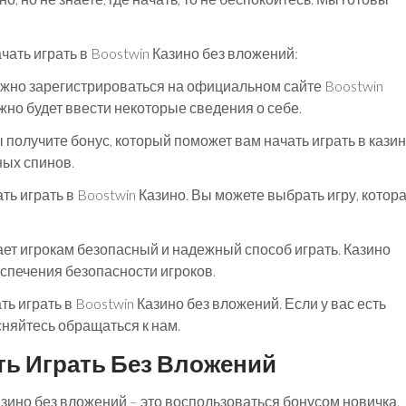
чать играть в Boostwin Казино без вложений:
нужно зарегистрироваться на официальном сайте Boostwin
ужно будет ввести некоторые сведения о себе.
 получите бонус, который поможет вам начать играть в казин
ных спинов.
ать играть в Boostwin Казино. Вы можете выбрать игру, котор
ает игрокам безопасный и надежный способ играть. Казино
спечения безопасности игроков.
ь играть в Boostwin Казино без вложений. Если у вас есть
сняйтесь обращаться к нам.
ать Играть Без Вложений
азино без вложений – это воспользоваться бонусом новичка.