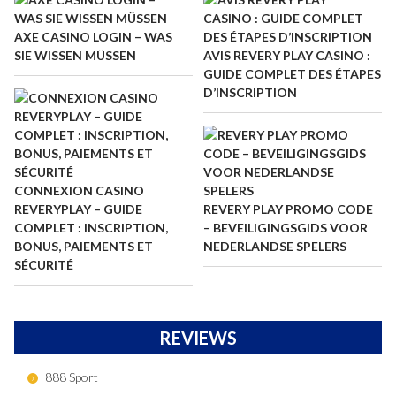
AXE CASINO LOGIN – WAS
SIE WISSEN MÜSSEN
AVIS REVERY PLAY CASINO :
GUIDE COMPLET DES ÉTAPES
D’INSCRIPTION
CONNEXION CASINO
REVERYPLAY – GUIDE
REVERY PLAY PROMO CODE
COMPLET : INSCRIPTION,
– BEVEILIGINGSGIDS VOOR
BONUS, PAIEMENTS ET
NEDERLANDSE SPELERS
SÉCURITÉ
REVIEWS
888 Sport