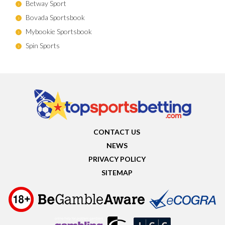
Betway Sport
Bovada Sportsbook
Mybookie Sportsbook
Spin Sports
CONTACT US
NEWS
PRIVACY POLICY
SITEMAP