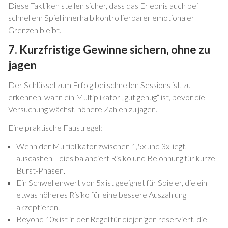
Diese Taktiken stellen sicher, dass das Erlebnis auch bei
schnellem Spiel innerhalb kontrollierbarer emotionaler
Grenzen bleibt.
7. Kurzfristige Gewinne sichern, ohne zu
jagen
Der Schlüssel zum Erfolg bei schnellen Sessions ist, zu
erkennen, wann ein Multiplikator „gut genug“ ist, bevor die
Versuchung wächst, höhere Zahlen zu jagen.
Eine praktische Faustregel:
Wenn der Multiplikator zwischen 1,5x und 3x liegt,
auscashen—dies balanciert Risiko und Belohnung für kurze
Burst-Phasen.
Ein Schwellenwert von 5x ist geeignet für Spieler, die ein
etwas höheres Risiko für eine bessere Auszahlung
akzeptieren.
Beyond 10x ist in der Regel für diejenigen reserviert, die