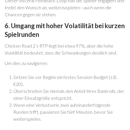
Dieser visceral Feedback-Loop hält die Spieler engagiert und
treibt den Wunsch an, weiterzuspielen—auch wenn die
Chancen gegen sie stehen.
6. Umgang mit hoher Volatilität bei kurzen
Spielrunden
Chicken Road 2’s RTP liegt bei etwa 97%, aber die hohe
Volatilität bedeutet, dass die Schwankungen deutlich sind.
Um dies zu navigieren:
Setzen Sie vor Beginn ein festes Session-Budget (z.B.
€20).
Überschreiten Sie niemals den Anteil Ihres Bankrolls, der
einer Einsatzgröße entspricht.
Wenn eine Verlustserie zwei aufeinanderfolgende
Runden trifft, pausieren Sie fünf Minuten, bevor Sie
weiterspielen.