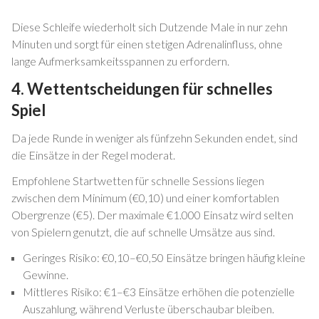
Diese Schleife wiederholt sich Dutzende Male in nur zehn
Minuten und sorgt für einen stetigen Adrenalinfluss, ohne
lange Aufmerksamkeitsspannen zu erfordern.
4. Wettentscheidungen für schnelles
Spiel
Da jede Runde in weniger als fünfzehn Sekunden endet, sind
die Einsätze in der Regel moderat.
Empfohlene Startwetten für schnelle Sessions liegen
zwischen dem Minimum (€0,10) und einer komfortablen
Obergrenze (€5). Der maximale €1.000 Einsatz wird selten
von Spielern genutzt, die auf schnelle Umsätze aus sind.
Geringes Risiko: €0,10–€0,50 Einsätze bringen häufig kleine
Gewinne.
Mittleres Risiko: €1–€3 Einsätze erhöhen die potenzielle
Auszahlung, während Verluste überschaubar bleiben.