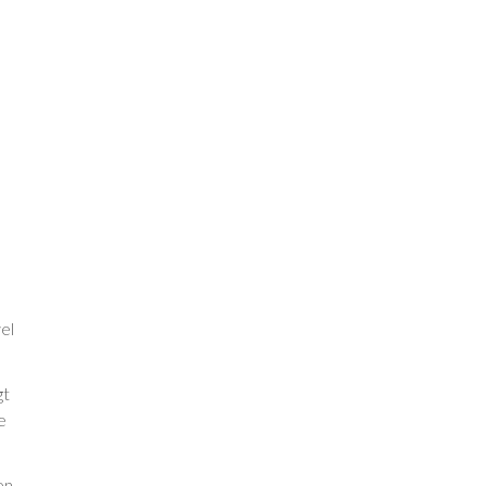
el
gt
e
en.