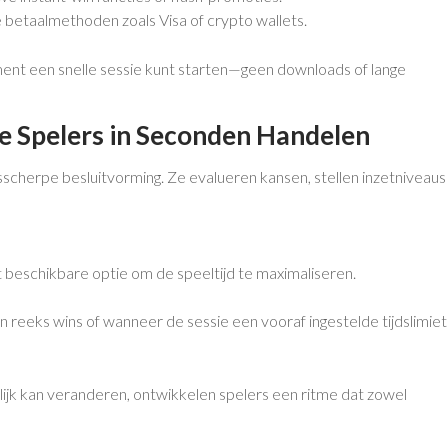
 betaalmethoden zoals Visa of crypto wallets.
nt een snelle sessie kunt starten—geen downloads of lange
e Spelers in Seconden Handelen
sscherpe besluitvorming. Ze evalueren kansen, stellen inzetniveaus 
 beschikbare optie om de speeltijd te maximaliseren.
reeks wins of wanneer de sessie een vooraf ingestelde tijdslimiet
lijk kan veranderen, ontwikkelen spelers een ritme dat zowel