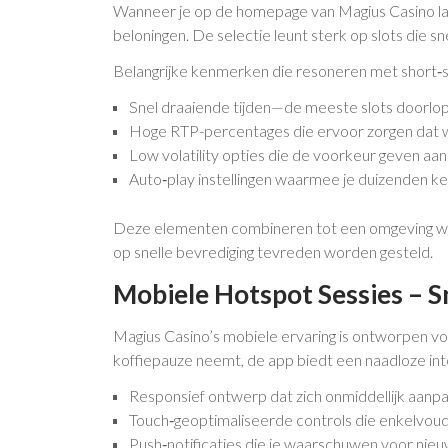
Wanneer je op de homepage van Magius Casino lan
beloningen. De selectie leunt sterk op slots die s
Belangrijke kenmerken die resoneren met short‑se
Snel draaiende tijden—de meeste slots doorlope
Hoge RTP-percentages die ervoor zorgen dat w
Low volatility opties die de voorkeur geven aan
Auto‑play instellingen waarmee je duizenden ker
Deze elementen combineren tot een omgeving waari
op snelle bevrediging tevreden worden gesteld.
Mobiele Hotspot Sessies – S
Magius Casino’s mobiele ervaring is ontworpen voor 
koffiepauze neemt, de app biedt een naadloze int
Responsief ontwerp dat zich onmiddellijk aanp
Touch‑geoptimaliseerde controls die enkelvoudi
Push‑notificaties die je waarschuwen voor nieuw