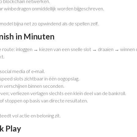
p blockchain netwerken.
r winbedragen onmiddellijk worden bijgeschreven.
gsmodel bijna net zo opwindend als de spellen zelf.
inish in Minuten
e route: inloggen → kiezen van een snelle slot → draaien → winnen 
kt.
 social media of e‑mail.
speed slots zichtbaar in één oogopslag.
en verschijnen binnen seconden.
en; verliezen verlagen slechts een klein deel van de bankroll.
of stoppen op basis van directe resultaten.
eedt vol actie en beloning zit.
k Play