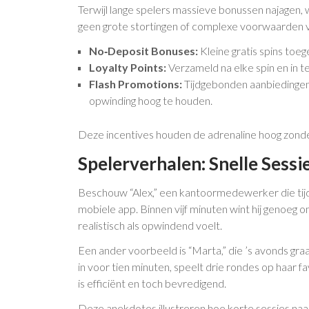
Terwijl lange spelers massieve bonussen najagen, 
geen grote stortingen of complexe voorwaarden v
No‑Deposit Bonuses:
Kleine gratis spins toege
Loyalty Points:
Verzameld na elke spin en in t
Flash Promotions:
Tijdgebonden aanbiedingen 
opwinding hoog te houden.
Deze incentives houden de adrenaline hoog zonder
Spelerverhalen: Snelle Sessi
Beschouw “Alex,” een kantoormedewerker die tijde
mobiele app. Binnen vijf minuten wint hij genoeg 
realistisch als opwindend voelt.
Een ander voorbeeld is “Marta,” die ’s avonds gr
in voor tien minuten, speelt drie rondes op haar f
is efficiënt en toch bevredigend.
Deze anekdotes illustreren hoe korte sessies naadl