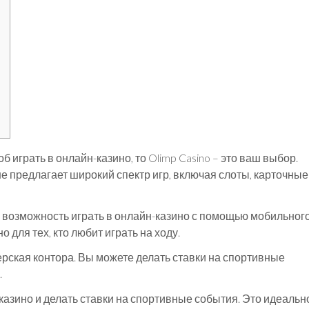
играть в онлайн-казино, то Olimp Casino – это ваш выбор.
е предлагает широкий спектр игр, включая слоты, карточные
о возможность играть в онлайн-казино с помощью мобильног
 для тех, кто любит играть на ходу.
керская контора. Вы можете делать ставки на спортивные
.
-казино и делать ставки на спортивные события. Это идеальн