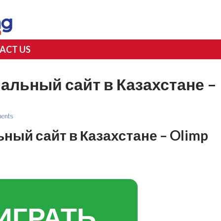
ACT US
льный сайт в Казахстане –
ents
ый сайт в Казахстане – Olimp
 ИГРАТЬ