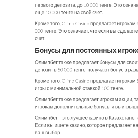
первого депозита, до 10 000 тенге. Это означа
еще 10 000 тенге на свой счет.
Кроме того, Olimp Casino предлагает игрокам
000 тенге. Это означает, что если вы сделаете
счет.
Бонусы для постоянных игрок
Олимпбет также предлагает бонусы для своих
депозит в 50 000 тенге, получают бонус в ра
Кроме того, Olimp Casino предлагает игрокам
игры с минимальной ставкой 100 тенге.
Олимпбет также предлагает игрокам акции, та
игрокам дополнительные бонусы и выигрыши
Олимпбет – это лучшее казино в Казахстане, 
Если вы ищете казино, которое предлагает ва
ваш выбор.