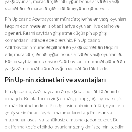
yaxşı oyunları, müraciətçilərinə uyğun bonuslar və ən yaxşı
xidmətləri ilə müraciətçilərin əhəmiyyətini qəbul edir.
Pin Up casino Azərbaycanın müraciətçilərinə ən yaxşı oyunları
təqdim edir, məsələn, slotlar, kartya oyunları, live casino və
digərləri. Rəsmi saytdan giriş etmək üçün pin up giriş
komandasını istifadə edə bilərsiniz. Pin Up casino
Azərbaycanın müraciətçilərinə ən yaxşı xidmətləri təqdim
edir, müraciətçilərinə uyğun bonuslar və ən yaxşı oyunlar ilə.
Rəsmi saytda pin up casino Azərbaycanın müraciətçilərinə ən
yaxşı və müraciətçilərinə uyğun xidmətləri təklif edir.
Pin Up-nin xidmətləri və avantajları
Pin Up casino, Azərbaycanın ən yaxşı kazino səhifələrinin biri
olmaqda. Bu platforma giriş etmək, pin up giriş saytına keçid
etmək kimi adlandırılır. Pin Up casino-nin xidmətləri, oyunların
geniş seçimindən, faydalı məlumatların təqdimindən və
məzmunun əsaslı və təhlükəsiz olmasına qədər çoxdur. Bu
platforma keçid etdikdə, oyunların geniş kimi seçimini təqdim