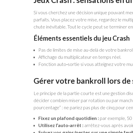
Jeux Crash : sensations en un
Si vous cherchez une décision unique pouvant mene
parfaits. Vous placez votre mise, regardez le multi
chute inévitable. Tout le cycle peut se terminer e
Éléments essentiels du jeu Crash
Pas de limites de mise au-delà de votre bankroll
Affichage du multiplicateur en temps réel.
Fonction auto‑sortie si vous atteignez votre mul
Gérer votre bankroll lors de
Le principe de la partie courte est une gestion di
décider combien miser par rotation ou par manche
pourcentage” : ne pariez pas plus de cinq pour cent
Fixez un plafond quotidien :
par exemple, 50 €
Utilisez l’auto‑arrêt :
arrêtez-vous après avoir 
Suivez vos gains/pertes sur une simple feuill