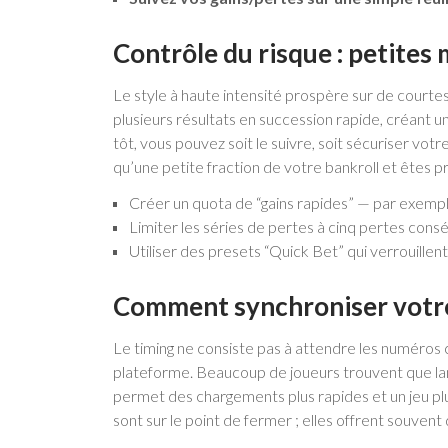
Contrôle du risque : petites
Le style à haute intensité prospère sur de courte
plusieurs résultats en succession rapide, créant 
tôt, vous pouvez soit le suivre, soit sécuriser vot
qu’une petite fraction de votre bankroll et êtes p
Créer un quota de “gains rapides” — par exemple
Limiter les séries de pertes à cinq pertes cons
Utiliser des presets “Quick Bet” qui verrouillen
Comment synchroniser votr
Le timing ne consiste pas à attendre les numéros ch
plateforme. Beaucoup de joueurs trouvent que lan
permet des chargements plus rapides et un jeu plus 
sont sur le point de fermer ; elles offrent souven