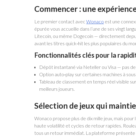
Commencer : une expérience
Le premier contact avec
Wonaco
est une connexi
épurée vous accueille dans l’une de ses vingt lang
Litecoin, ou même Dogecoin — directement depuis
avant les titres quick‑hit les plus populaires du
Fonctionnalités clés pour la rapidi
Dépôt instantané via Neteller ou Visa — pas de d
Option auto‑play sur certaines machines à sous
Tableau de classement en temps réel visible su
meilleurs joueurs.
Sélection de jeux qui mainti
Wonaco propose plus de dix mille jeux, mais pour l
haute volatilité et cycles de retour rapides. Rou
tous un retour immédiat. La plateforme présente