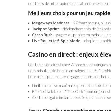
des tours de mise rapides sans attendre les deals 
Meilleurs choix pour un jeu rapide
Megaways Madness
– 97 fournisseurs, plus 
Jackpot Sprint
– déclenchements de jackpots 
Crash Rush
– gagner ou perdre en moins d’une
Live Roulette 5‑Spin Mode
– cinq tours rapi
Casino en direct : enjeux éle
Les tables en direct chez Wonaco sont conçues po
deux minutes, de la mise au paiement. Les flux vid
juste assez pour rester engagé sans entrer dans d
Limites de mise maximales permettant de teste
Entrée à la table en “One‑Click” pour un jeu ins
Alertes de gains instantanés dès qu’une main se