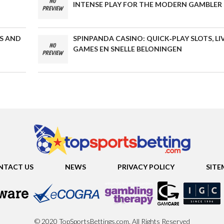
INTENSE PLAY FOR THE MODERN GAMBLER
TS AND
SPINPANDA CASINO: QUICK‑PLAY SLOTS, LI
GAMES EN SNELLE BELONINGEN
NTACT US
NEWS
PRIVACY POLICY
SITE
© 2020 TopSportsBettings.com. All Rights Reserved