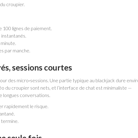
du croupier.
de 100 lignes de paiement.
instantanés.
 minute.
des par manche.
vés, sessions courtes
ur des micro‑sessions. Une partie typique au blackjack dure envi
éo du croupier sont nets, et l’interface de chat est minimaliste —
e longues conversations.
r rapidement le risque.
tantané.
 termine.